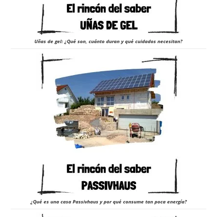
Uñas de gel: ¿Qué son, cuánto duran y qué cuidados necesitan?
¿Qué es una casa Passivhaus y por qué consume tan poca energía?