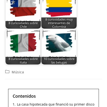
8 curiosidades muy
8 curiosidades sobre
interesantes de
Chile
Colombia
8 curiosidades sobre
10 curiosidades sobre
Italia
las belugas
Música
Contenidos
1.
La casa hipotecada que financió su primer disco