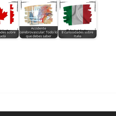
Accidente
ades sobre
cerebrovascular: Todo lo
8 curiosidades sobre
adá
que debes saber
Italia