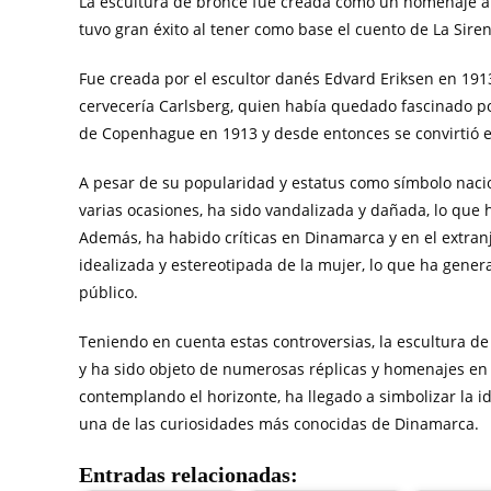
La escultura de bronce fue creada como un homenaje a la
tuvo gran éxito al tener como base el cuento de La Sire
Fue creada por el escultor danés Edvard Eriksen en 191
cervecería Carlsberg, quien había quedado fascinado por
de Copenhague en 1913 y desde entonces se convirtió e
A pesar de su popularidad y estatus como símbolo nacio
varias ocasiones, ha sido vandalizada y dañada, lo que
Además, ha habido críticas en Dinamarca y en el extra
idealizada y estereotipada de la mujer, lo que ha gener
público.
Teniendo en cuenta estas controversias, la escultura de 
y ha sido objeto de numerosas réplicas y homenajes en
contemplando el horizonte, ha llegado a simbolizar la ide
una de las curiosidades más conocidas de Dinamarca.
Entradas relacionadas: