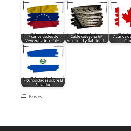
7 curiosidades de
Cable categoría 6A:
7 curiosid
Venezuela increíbles
Velocidad y fiabilidad…
Can
7 curiosidades sobre El
Salvador
Países