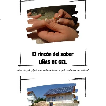
.
Uñas de gel: ¿Qué son, cuánto duran y qué cuidados necesitan?