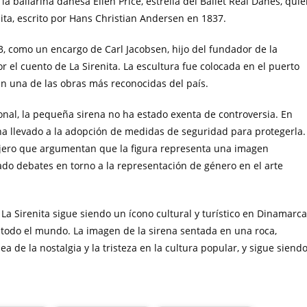
 bailarina danesa Ellen Price, estrella del Ballet Real Danes, qui
nita, escrito por Hans Christian Andersen en 1837.
3, como un encargo de Carl Jacobsen, hijo del fundador de la
 el cuento de La Sirenita. La escultura fue colocada en el puerto
n una de las obras más reconocidas del país.
nal, la pequeña sirena no ha estado exenta de controversia. En
 ha llevado a la adopción de medidas de seguridad para protegerla.
njero que argumentan que la figura representa una imagen
ado debates en torno a la representación de género en el arte
La Sirenita sigue siendo un ícono cultural y turístico en Dinamarca
 todo el mundo. La imagen de la sirena sentada en una roca,
a de la nostalgia y la tristeza en la cultura popular, y sigue siend