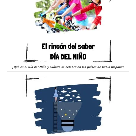
¿Qué es el Día del Niño y cuándo se celebra en los países de habla hispana?