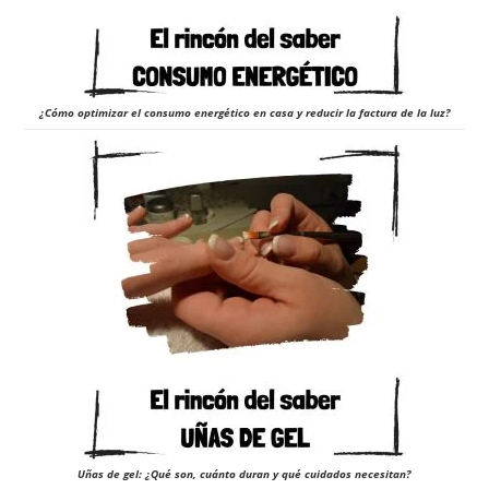
¿Cómo optimizar el consumo energético en casa y reducir la factura de la luz?
Uñas de gel: ¿Qué son, cuánto duran y qué cuidados necesitan?