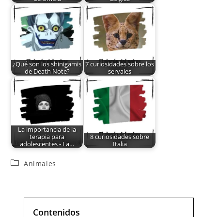
¿Qué son los shinigamis
7 curiosidades sobre los
de Death Note?
servales
La importancia de la
terapia para
8 curiosidades sobre
adolescentes - La…
Italia
Animales
Contenidos