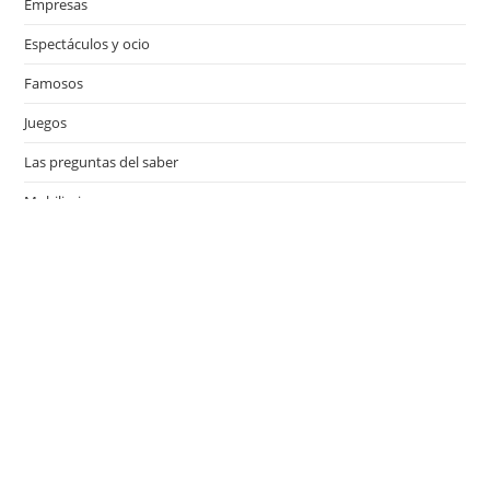
Empresas
Espectáculos y ocio
Famosos
Juegos
Las preguntas del saber
Mobiliario
Motor
Música
Países
Películas
Series de televisión
Viajes