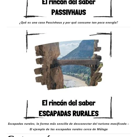
¿Qué es una casa Passivhaus y por qué consume tan poca energía?
Escapadas rurales, la forma más sencilla de desconectar del turismo masificado –
El ejemplo de las escapadas rurales cerca de Málaga