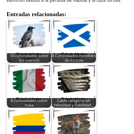
extinción debido a la pérdida de hábitat y la caza furtiva.
Entradas relacionadas:
10 curiosidades sobre
8 Curiosidades increíbles
los cuervos
de Escocia
8 curiosidades sobre
Cable categoría 6A:
Italia
Velocidad y fiabilidad…