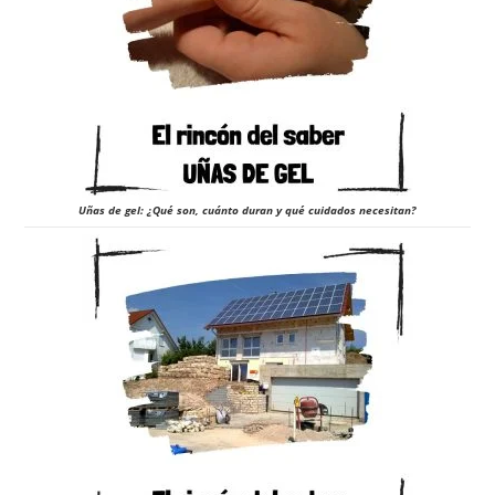
Uñas de gel: ¿Qué son, cuánto duran y qué cuidados necesitan?