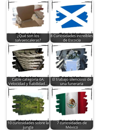
¿Qué son los
8 Curiosidades increíbles
salvaescaleras?
de Escocia
Cable categoría 6A:
El trabajo silencioso de
Velocidad y fiabilidad…
una funeraria
10 curiosidades sobre la
7 curiosidades de
jungla
México