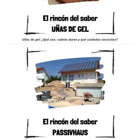
Uñas de gel: ¿Qué son, cuánto duran y qué cuidados necesitan?