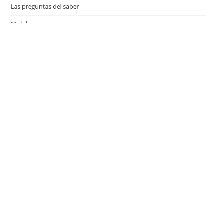
Las preguntas del saber
Mobiliario
Motor
Música
Países
Películas
Series de televisión
Viajes
Últimas entradas
¿Qué es el Día del Niño y cuándo se celebra en los