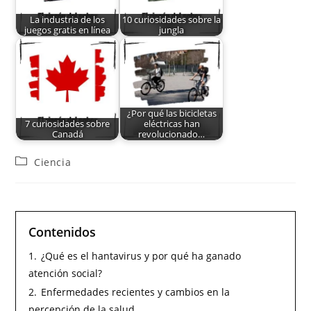
La industria de los
10 curiosidades sobre la
juegos gratis en línea
jungla
¿Por qué las bicicletas
7 curiosidades sobre
eléctricas han
Canadá
revolucionado…
Ciencia
Contenidos
1.
¿Qué es el hantavirus y por qué ha ganado
atención social?
2.
Enfermedades recientes y cambios en la
percepción de la salud