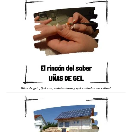
Uñas de gel: ¿Qué son, cuánto duran y qué cuidados necesitan?