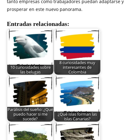
tanto empresas como trabajadores puedan adaptarse y
prosperar en este nuevo panorama.
Entradas relacionadas:
8 curiosidades muy
10 curiosidades sobre
interesantes de
las belugas
Colombia
Parálisis del sueño: ¿Qué
puedo hacer si me
¿Qué islas forman las
sucede?
islas Canarias?