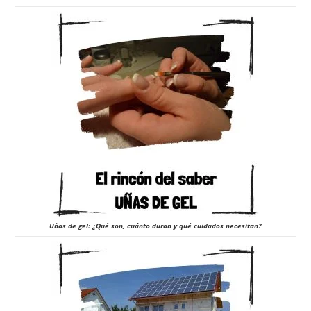
Uñas de gel: ¿Qué son, cuánto duran y qué cuidados necesitan?