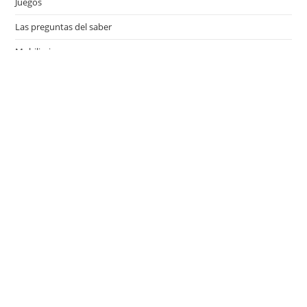
Juegos
Las preguntas del saber
Mobiliario
Motor
Música
Países
Películas
Series de televisión
Viajes
Últimas entradas