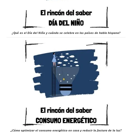
¿Qué es el Día del Niño y cuándo se celebra en los países de habla hispana?
¿Cómo optimizar el consumo energético en casa y reducir la factura de la luz?