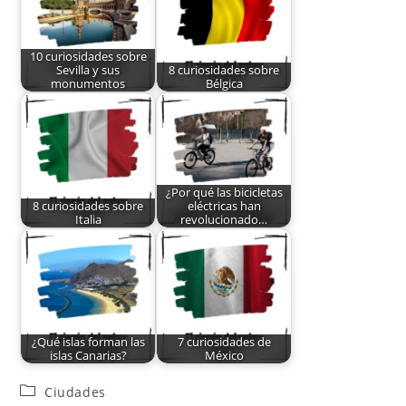
10 curiosidades sobre
Sevilla y sus
8 curiosidades sobre
monumentos
Bélgica
¿Por qué las bicicletas
8 curiosidades sobre
eléctricas han
Italia
revolucionado…
¿Qué islas forman las
7 curiosidades de
islas Canarias?
México
Ciudades