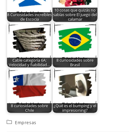
10 cosas que quizás no
8 Curiosidades increíbles
sabías sobre El juego del
de Escocia
calamar
Cable categoría 6A:
8 curiosidades sobre
Velocidad y fiabilidad…
Brasil
8 curiosidades sobre
¿Qué es el bumping y el
Chile
impresioning?
Empresas