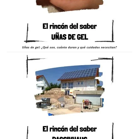
Uñas de gel: ¿Qué son, cuánto duran y qué cuidados necesitan?