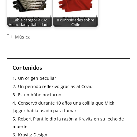
Cable categoría 6A:
8 curiosidades sobre
Velocidad y fiabilidad…
Chile
Música
Contenidos
1.
Un origen peculiar
2.
Un periodo reflexivo gracias al Covid
3.
Es un búho nocturno
4.
Conservó durante 10 años una colilla que Mick
Jagger había usado para fumar
5.
Robert Plant le dio la razón a Kravitz en su lecho de
muerte
6.
Kravitz Design