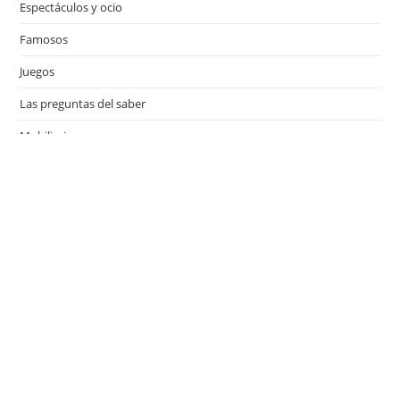
Espectáculos y ocio
Famosos
Juegos
Las preguntas del saber
Mobiliario
Motor
Música
Países
Películas
Series de televisión
Viajes