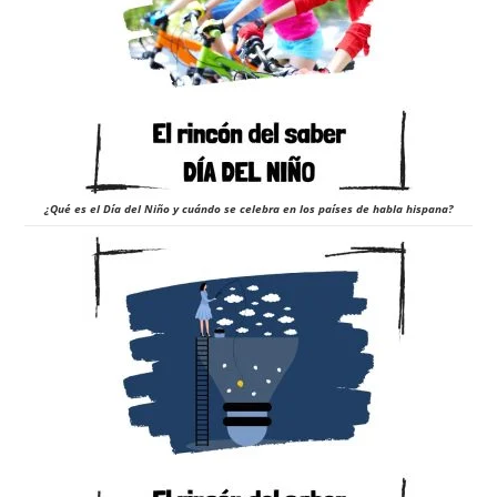
¿Qué es el Día del Niño y cuándo se celebra en los países de habla hispana?