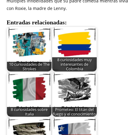
múltiples infidelidades que su padre cometía mientras vivía
con Roxie, la madre de Lenny.
Entradas relacionadas:
8 curiosidades muy
10 curiosidades de The
interesantes de
Strokes
Colombia
8 curiosidades sobre
Prometeo: El titán del
Italia
fuego y el conocimiento