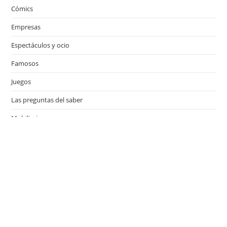
Cómics
Empresas
Espectáculos y ocio
Famosos
Juegos
Las preguntas del saber
Mobiliario
Motor
Música
Países
Películas
Series de televisión