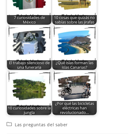
7 curiosidades de
10 cosas que quizás no
México
sabías sobre las jirafas
El trabajo silencioso de
¿Qué islas forman las
una funeraria
islas Canarias?
¿Por qué las bicicletas
10 curiosidades sobre la
eléctricas han
jungla
revolucionado…
Las preguntas del saber