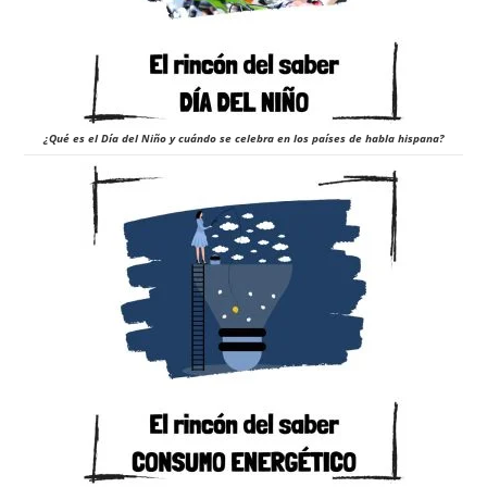
¿Qué es el Día del Niño y cuándo se celebra en los países de habla hispana?