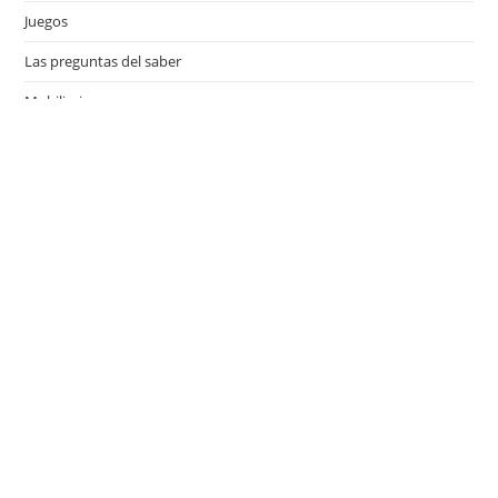
Juegos
Las preguntas del saber
Mobiliario
Motor
Música
Países
Películas
Series de televisión
Viajes
Últimas entradas