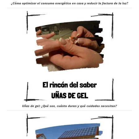
¿Cómo optimizar el consumo energético en casa y reducir la factura de la luz?
Uñas de gel: ¿Qué son, cuánto duran y qué cuidados necesitan?