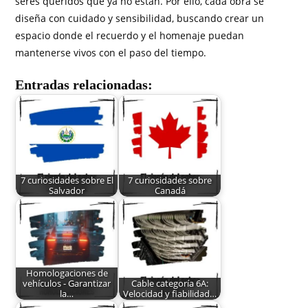
seres queridos que ya no están. Por ello, cada obra se
diseña con cuidado y sensibilidad, buscando crear un
espacio donde el recuerdo y el homenaje puedan
mantenerse vivos con el paso del tiempo.
Entradas relacionadas:
7 curiosidades sobre El
7 curiosidades sobre
Salvador
Canadá
Homologaciones de
vehículos - Garantizar
Cable categoría 6A:
la…
Velocidad y fiabilidad…