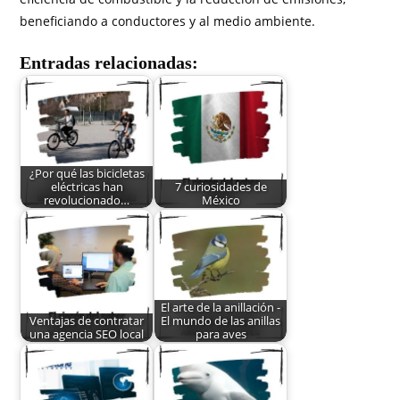
beneficiando a conductores y al medio ambiente.
Entradas relacionadas:
¿Por qué las bicicletas
eléctricas han
7 curiosidades de
revolucionado…
México
El arte de la anillación -
Ventajas de contratar
El mundo de las anillas
una agencia SEO local
para aves