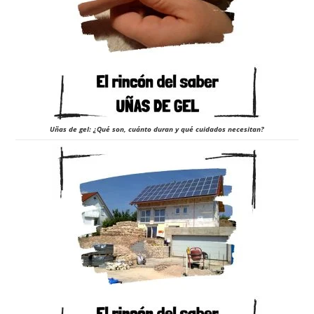
Uñas de gel: ¿Qué son, cuánto duran y qué cuidados necesitan?