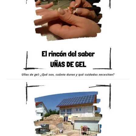
Uñas de gel: ¿Qué son, cuánto duran y qué cuidados necesitan?