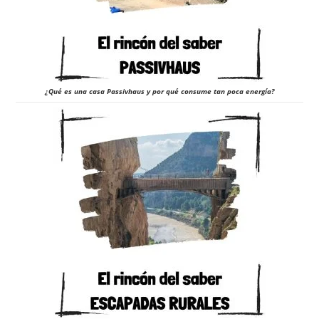
¿Qué es una casa Passivhaus y por qué consume tan poca energía?