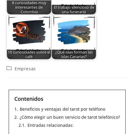
8 curiosidades muy
interesantes de
El trabajo silencioso de
Colombia
una funeraria
10 curiosidades sobre el
¿Qué islas forman las
café
islas Canarias?
Empresas
Contenidos
1.
Beneficios y ventajas del tarot por teléfono
2.
¿Cómo elegir un buen servicio de tarot telefónico?
2.1.
Entradas relacionadas: