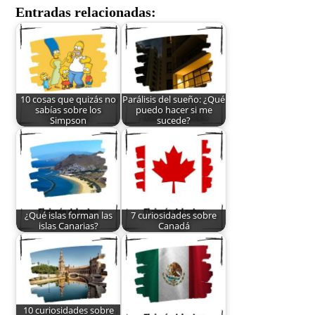
Entradas relacionadas:
10 cosas que quizás no
Parálisis del sueño: ¿Qué
sabías sobre los
puedo hacer si me
Simpson
sucede?
¿Qué islas forman las
7 curiosidades sobre
islas Canarias?
Canadá
10 curiosidades sobre