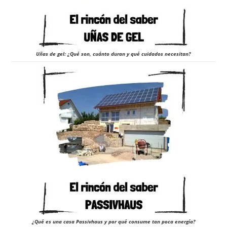
Uñas de gel: ¿Qué son, cuánto duran y qué cuidados necesitan?
¿Qué es una casa Passivhaus y por qué consume tan poca energía?