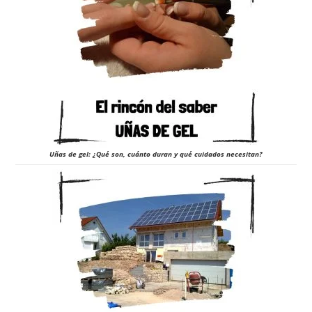
Uñas de gel: ¿Qué son, cuánto duran y qué cuidados necesitan?