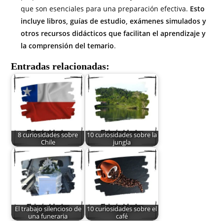
que son esenciales para una preparación efectiva.
Esto
incluye libros, guías de estudio, exámenes simulados y
otros recursos didácticos que facilitan el aprendizaje y
la comprensión del temario
.
Entradas relacionadas:
8 curiosidades sobre
10 curiosidades sobre la
Chile
jungla
El trabajo silencioso de
10 curiosidades sobre el
una funeraria
café