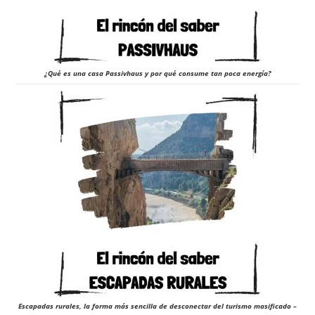
¿Qué es una casa Passivhaus y por qué consume tan poca energía?
Escapadas rurales, la forma más sencilla de desconectar del turismo masificado –