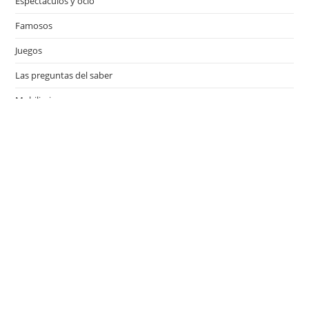
Espectáculos y ocio
Famosos
Juegos
Las preguntas del saber
Mobiliario
Motor
Música
Países
Películas
Series de televisión
Viajes