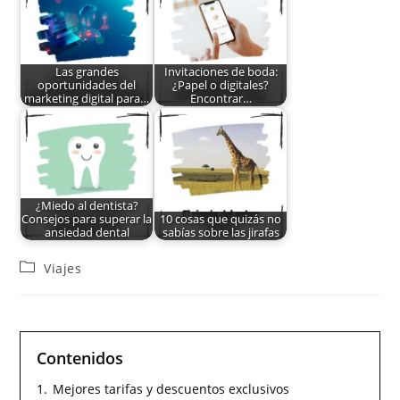
Las grandes
Invitaciones de boda:
oportunidades del
¿Papel o digitales?
marketing digital para…
Encontrar…
¿Miedo al dentista?
Consejos para superar la
10 cosas que quizás no
ansiedad dental
sabías sobre las jirafas
Viajes
Contenidos
1.
Mejores tarifas y descuentos exclusivos