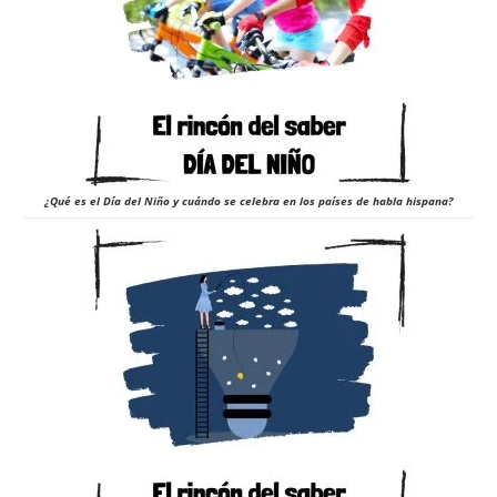
¿Qué es el Día del Niño y cuándo se celebra en los países de habla hispana?