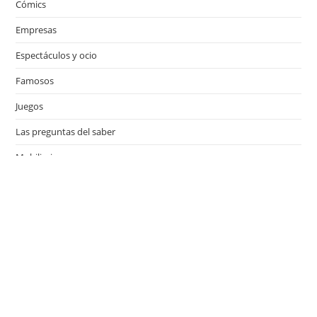
Cómics
Empresas
Espectáculos y ocio
Famosos
Juegos
Las preguntas del saber
Mobiliario
Motor
Música
Países
Películas
Series de televisión
Viajes