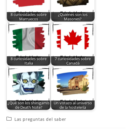
8 curiosidades sobre
¿Quiénes son los
Marruecos
Masones?
8 curiosidades sobre
7 curiosidades sobre
Italia
Canadá
¿Qué son los shinigamis
Un vistazo al universo
de Death Note?
de la hostelería
Las preguntas del saber