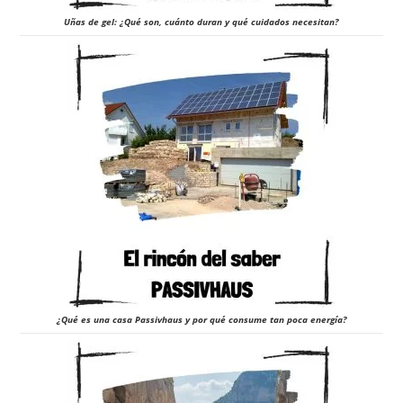
Uñas de gel: ¿Qué son, cuánto duran y qué cuidados necesitan?
¿Qué es una casa Passivhaus y por qué consume tan poca energía?