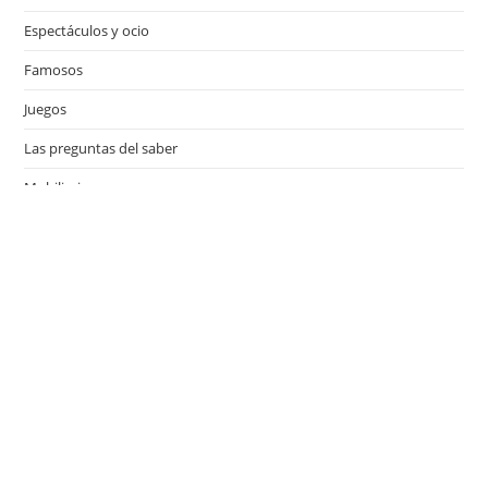
Espectáculos y ocio
Famosos
Juegos
Las preguntas del saber
Mobiliario
Motor
Música
Países
Películas
Series de televisión
Viajes