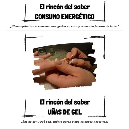
¿Cómo optimizar el consumo energético en casa y reducir la factura de la luz?
Uñas de gel: ¿Qué son, cuánto duran y qué cuidados necesitan?