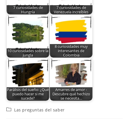
7 curiosidades de
7 curiosidades de
Hungría
Venezuela increíbles
8 curiosidades muy
10 curiosidades sobre la
interesantes de
jungla
Colombia
Parálisis del sueño: ¿Qué
Amarres de amor -
puedo hacer si me
Descubre qué hechizo
sucede?
se necesita…
Las preguntas del saber