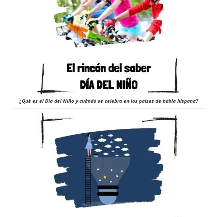
¿Qué es el Día del Niño y cuándo se celebra en los países de habla hispana?