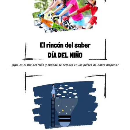
¿Qué es el Día del Niño y cuándo se celebra en los países de habla hispana?