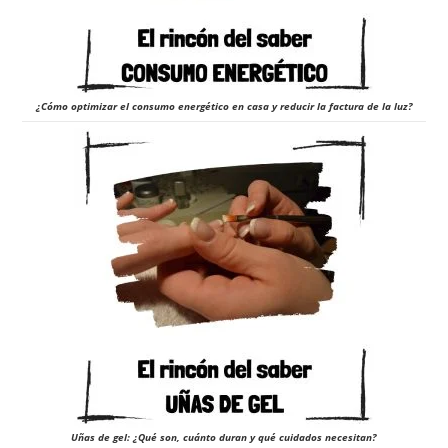
¿Cómo optimizar el consumo energético en casa y reducir la factura de la luz?
Uñas de gel: ¿Qué son, cuánto duran y qué cuidados necesitan?