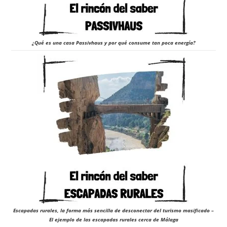
¿Qué es una casa Passivhaus y por qué consume tan poca energía?
Escapadas rurales, la forma más sencilla de desconectar del turismo masificado –
El ejemplo de las escapadas rurales cerca de Málaga