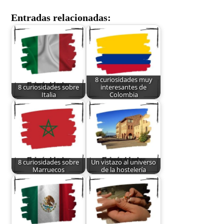
Entradas relacionadas:
8 curiosidades muy
8 curiosidades sobre
interesantes de
Italia
Colombia
8 curiosidades sobre
Un vistazo al universo
Marruecos
de la hostelería