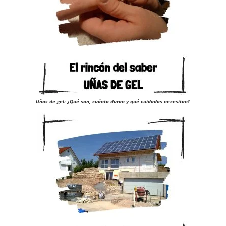
Uñas de gel: ¿Qué son, cuánto duran y qué cuidados necesitan?