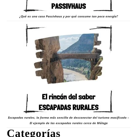
¿Qué es una casa Passivhaus y por qué consume tan poca energía?
Escapadas rurales, la forma más sencilla de desconectar del turismo masificado –
El ejemplo de las escapadas rurales cerca de Málaga
Categorías