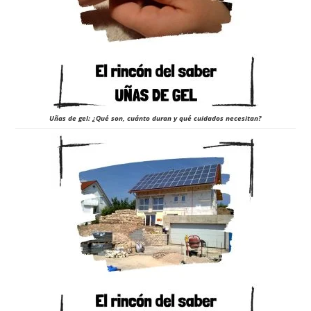
Uñas de gel: ¿Qué son, cuánto duran y qué cuidados necesitan?