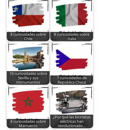
8 curiosidades sobre
8 curiosidades sobre
Chile
Italia
10 curiosidades sobre
Sevilla y sus
7 curiosidades de
monumentos
República Checa
¿Por qué las bicicletas
8 curiosidades sobre
eléctricas han
Marruecos
revolucionado…