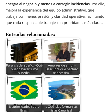
energía al negocio y menos a corregir incidencias
. Por ello,
mejora la experiencia del equipo administrativo, que
trabaja con menos presión y claridad operativa, facilitando
que cada responsable trabaje con prioridades más claras.
Entradas relacionadas:
Parálisis del sueño: ¿Qué
Amarres de amor -
puedo hacer si me
Descubre qué hechizo
sucede?
se necesita…
8 curiosidades sobre
¿Qué islas forman las
Brasil
islas Canarias?