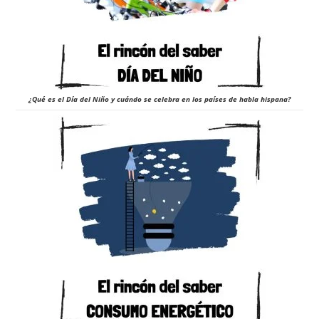
¿Qué es el Día del Niño y cuándo se celebra en los países de habla hispana?