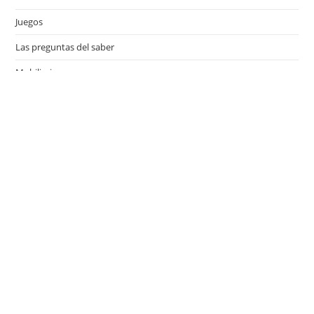
Juegos
Las preguntas del saber
Mobiliario
Motor
Música
Países
Películas
Series de televisión
Viajes
Últimas entradas