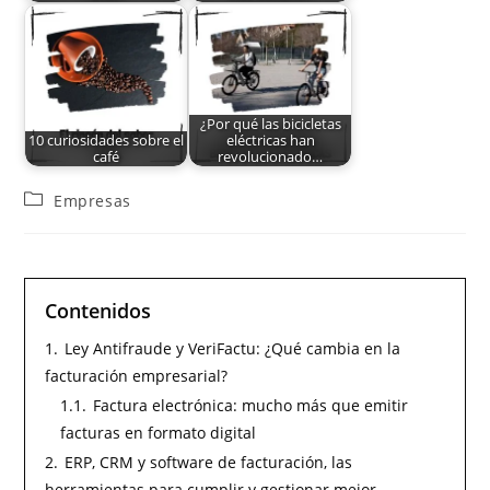
¿Por qué las bicicletas
10 curiosidades sobre el
eléctricas han
café
revolucionado…
Empresas
Contenidos
1.
Ley Antifraude y VeriFactu: ¿Qué cambia en la
facturación empresarial?
1.1.
Factura electrónica: mucho más que emitir
facturas en formato digital
2.
ERP, CRM y software de facturación, las
herramientas para cumplir y gestionar mejor