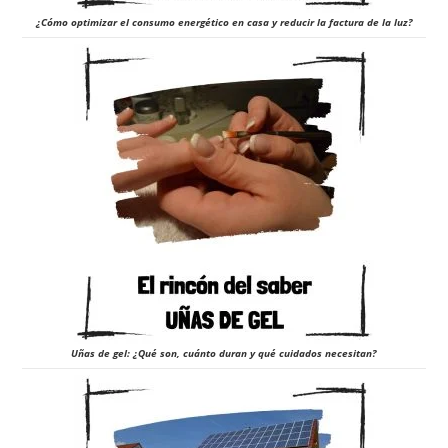
¿Cómo optimizar el consumo energético en casa y reducir la factura de la luz?
Uñas de gel: ¿Qué son, cuánto duran y qué cuidados necesitan?