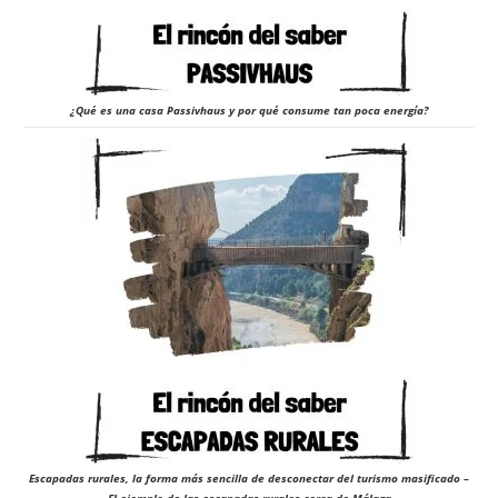
¿Qué es una casa Passivhaus y por qué consume tan poca energía?
Escapadas rurales, la forma más sencilla de desconectar del turismo masificado –