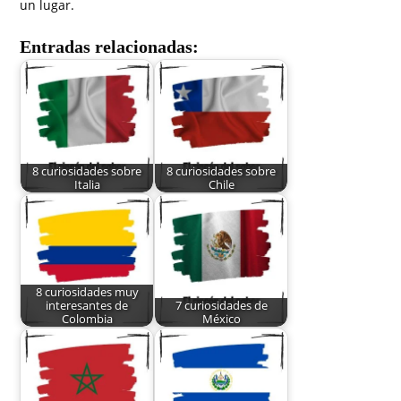
un lugar.
Entradas relacionadas:
8 curiosidades sobre
8 curiosidades sobre
Italia
Chile
8 curiosidades muy
interesantes de
7 curiosidades de
Colombia
México