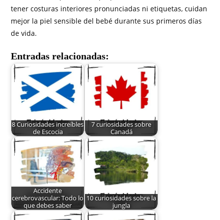
tener costuras interiores pronunciadas ni etiquetas, cuidan
mejor la piel sensible del bebé durante sus primeros días
de vida.
Entradas relacionadas:
8 Curiosidades increíbles
7 curiosidades sobre
de Escocia
Canadá
Accidente
cerebrovascular: Todo lo
10 curiosidades sobre la
que debes saber
jungla