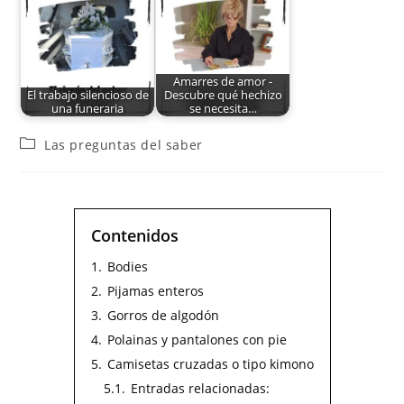
Amarres de amor -
El trabajo silencioso de
Descubre qué hechizo
una funeraria
se necesita…
Las preguntas del saber
Contenidos
1.
Bodies
2.
Pijamas enteros
3.
Gorros de algodón
4.
Polainas y pantalones con pie
5.
Camisetas cruzadas o tipo kimono
5.1.
Entradas relacionadas: