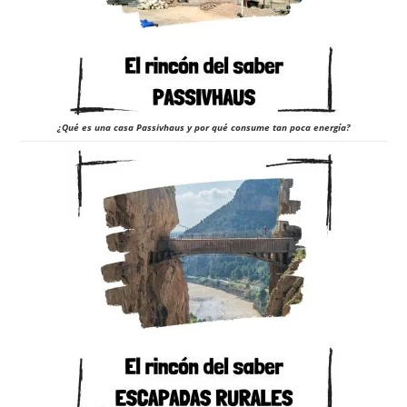
¿Qué es una casa Passivhaus y por qué consume tan poca energía?