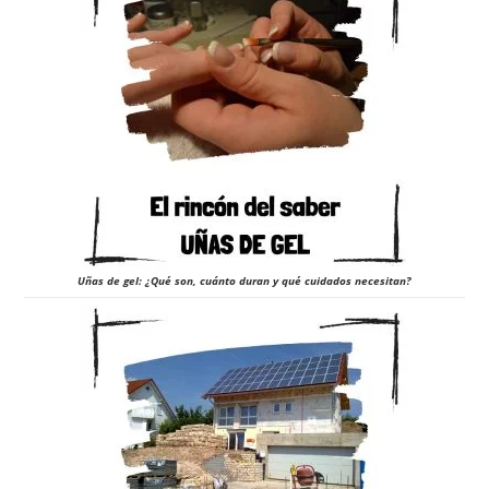
Uñas de gel: ¿Qué son, cuánto duran y qué cuidados necesitan?