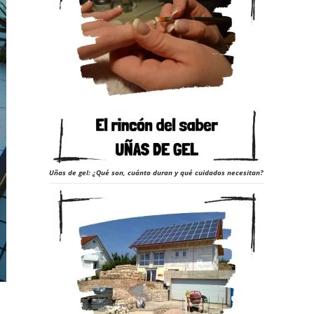
Uñas de gel: ¿Qué son, cuánto duran y qué cuidados necesitan?