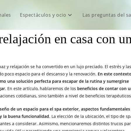
males
Espectáculos y ocio
Las preguntas del s
relajación en casa con un
 y relajación se ha convertido en un lujo preciado. El estrés y la
o poco espacio para el descanso y la renovación.
En este contexto
omo una solución perfecta para escapar de la rutina y sumergirse
gar
. En este artículo, hablaremos de los
beneficios de contar con u
aciones cotidianas, sino también a nivel de beneficios terapéuticos
diseño de un espacio para el spa exterior, aspectos fundamentales
 y la buena funcionalidad
. La elección de la ubicación, el tipo de sp
ortantes a considerar. Asimismo, mencionaremos distintos trucos pa
su vida útil y garantizando una experiencia segura y placentera.