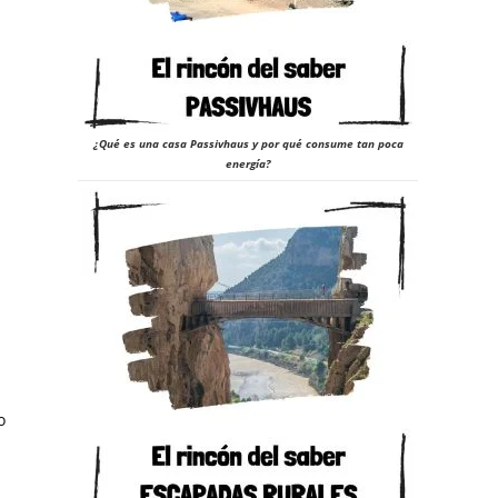
¿Qué es una casa Passivhaus y por qué consume tan poca
energía?
o