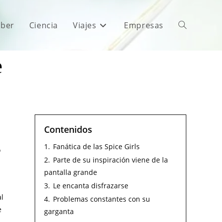
aber
Ciencia
Viajes
Empresas
e
Contenidos
1.
Fanática de las Spice Girls
o
2.
Parte de su inspiración viene de la
pantalla grande
3.
Le encanta disfrazarse
al
4.
Problemas constantes con su
e
garganta