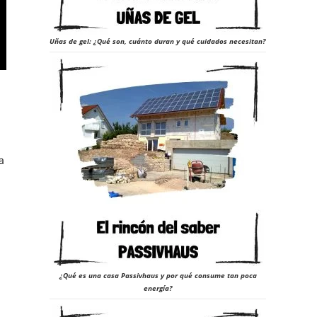
Uñas de gel: ¿Qué son, cuánto duran y qué cuidados necesitan?
a
¿Qué es una casa Passivhaus y por qué consume tan poca
energía?