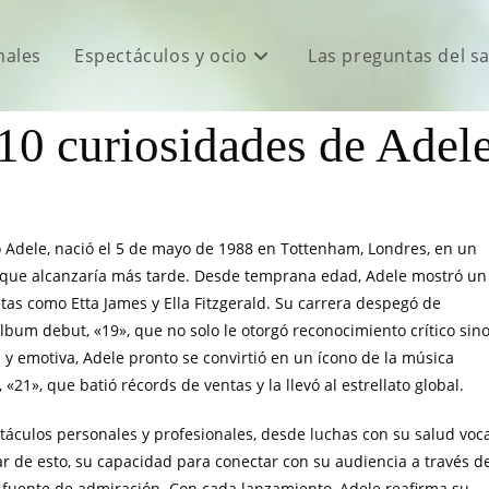
males
Espectáculos y ocio
Las preguntas del s
10 curiosidades de Adel
Adele, nació el 5 de mayo de 1988 en Tottenham, Londres, en un
que alcanzaría más tarde. Desde temprana edad, Adele mostró un
stas como Etta James y Ella Fitzgerald. Su carrera despegó de
lbum debut, «19», que no solo le otorgó reconocimiento crítico sin
 emotiva, Adele pronto se convirtió en un ícono de la música
», que batió récords de ventas y la llevó al estrellato global.
stáculos personales y profesionales, desde luchas con su salud voc
ar de esto, su capacidad para conectar con su audiencia a través d
 fuente de admiración. Con cada lanzamiento, Adele reafirma su