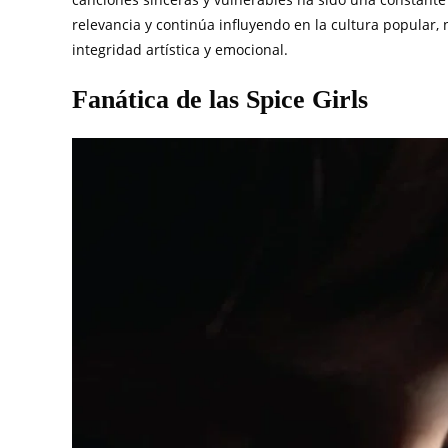
relevancia y continúa influyendo en la cultura popular,
integridad artística y emocional.
Fanática de las Spice Girls