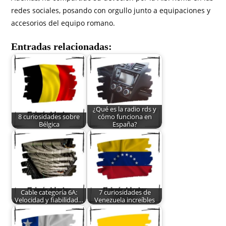
redes sociales, posando con orgullo junto a equipaciones y
accesorios del equipo romano.
Entradas relacionadas:
¿Qué es la radio rds y
8 curiosidades sobre
cómo funciona en
Bélgica
España?
Cable categoría 6A:
7 curiosidades de
Velocidad y fiabilidad…
Venezuela increíbles