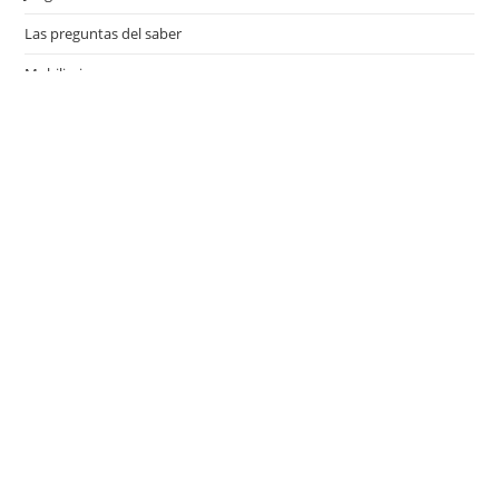
Las preguntas del saber
Mobiliario
Motor
Música
Países
Películas
Series de televisión
Viajes
Últimas entradas
¿Qué es el Día del Niño y cuándo se celebra en los