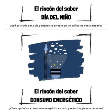
¿Qué es el Día del Niño y cuándo se celebra en los países de habla hispana?
¿Cómo optimizar el consumo energético en casa y reducir la factura de la luz?