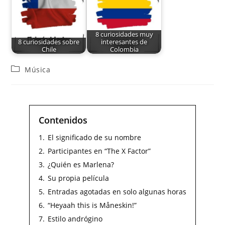
8 curiosidades muy
8 curiosidades sobre
interesantes de
Chile
Colombia
Música
Contenidos
1.
El significado de su nombre
2.
Participantes en “The X Factor”
3.
¿Quién es Marlena?
4.
Su propia película
5.
Entradas agotadas en solo algunas horas
6.
“Heyaah this is Måneskin!”
7.
Estilo andrógino