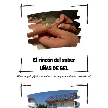
Uñas de gel: ¿Qué son, cuánto duran y qué cuidados necesitan?