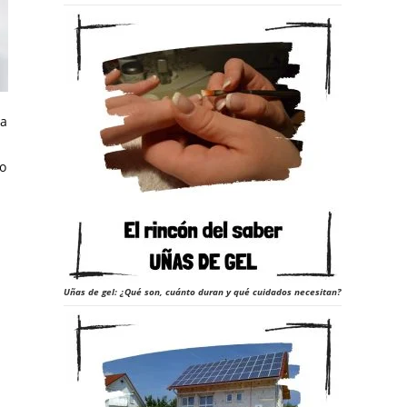
sa
ro
Uñas de gel: ¿Qué son, cuánto duran y qué cuidados necesitan?