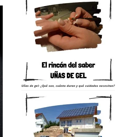
Uñas de gel: ¿Qué son, cuánto duran y qué cuidados necesitan?