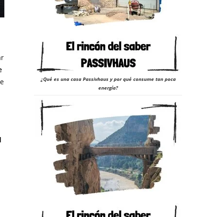
ar
e
¿Qué es una casa Passivhaus y por qué consume tan poca
de
energía?
d