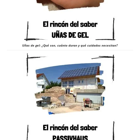
Uñas de gel: ¿Qué son, cuánto duran y qué cuidados necesitan?