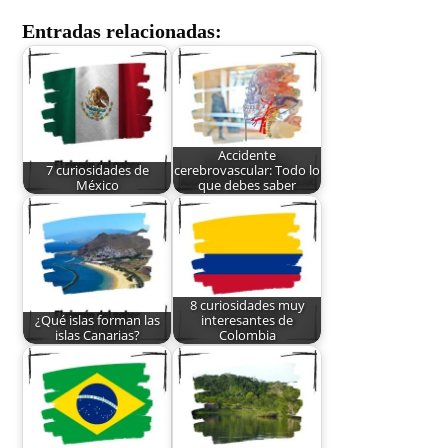
Entradas relacionadas:
Accidente
7 curiosidades de
cerebrovascular: Todo lo
México
que debes saber
8 curiosidades muy
¿Qué islas forman las
interesantes de
islas Canarias?
Colombia