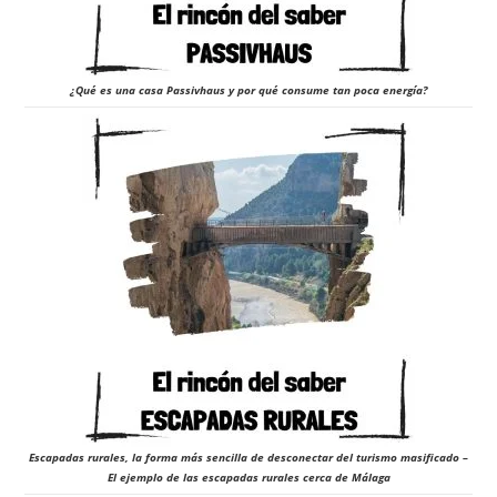
¿Qué es una casa Passivhaus y por qué consume tan poca energía?
Escapadas rurales, la forma más sencilla de desconectar del turismo masificado –
El ejemplo de las escapadas rurales cerca de Málaga