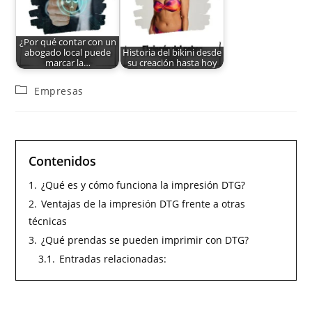
¿Por qué contar con un
abogado local puede
Historia del bikini desde
marcar la…
su creación hasta hoy
Empresas
Contenidos
1.
¿Qué es y cómo funciona la impresión DTG?
2.
Ventajas de la impresión DTG frente a otras
técnicas
3.
¿Qué prendas se pueden imprimir con DTG?
3.1.
Entradas relacionadas: