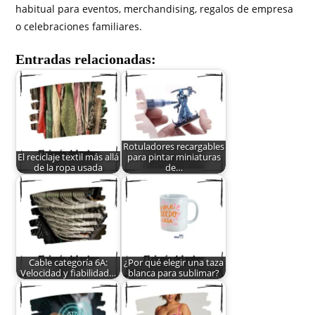
habitual para eventos, merchandising, regalos de empresa
o celebraciones familiares.
Entradas relacionadas:
Rotuladores recargables
El reciclaje textil más allá
para pintar miniaturas
de la ropa usada
de…
Cable categoría 6A:
¿Por qué elegir una taza
Velocidad y fiabilidad…
blanca para sublimar?