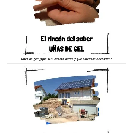
Uñas de gel: ¿Qué son, cuánto duran y qué cuidados necesitan?