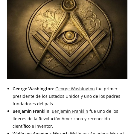
George Washington
:
George Washington
fue primer
presidente de los Estados Unidos y uno de los padres
fundadores del país.
Benjamin Franklin
:
Benjamin Franklin
fue uno de los
líderes de la Revolución Americana y reconocido
científico e inventor.
Wolfgang Amadeus Mozart
: Wolfgang Amadeus Mozart