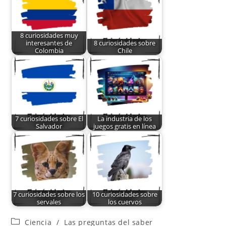
8 curiosidades muy
interesantes de
8 curiosidades sobre
Colombia
Chile
7 curiosidades sobre El
La industria de los
Salvador
juegos gratis en línea
7 curiosidades sobre los
10 curiosidades sobre
servales
los cuervos
Ciencia
/
Las preguntas del saber