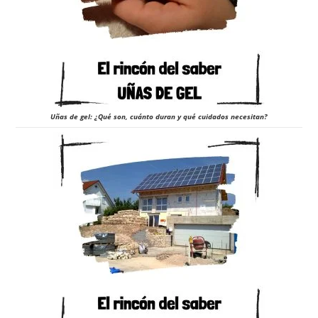
Uñas de gel: ¿Qué son, cuánto duran y qué cuidados necesitan?