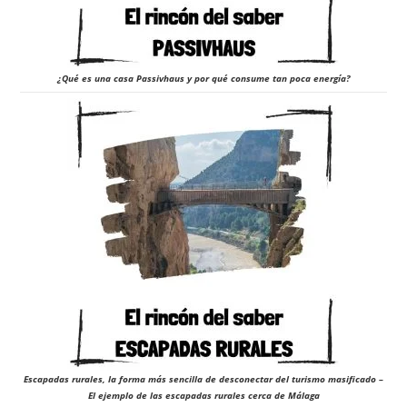
¿Qué es una casa Passivhaus y por qué consume tan poca energía?
Escapadas rurales, la forma más sencilla de desconectar del turismo masificado –
El ejemplo de las escapadas rurales cerca de Málaga