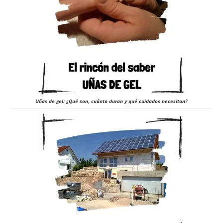
Uñas de gel: ¿Qué son, cuánto duran y qué cuidados necesitan?