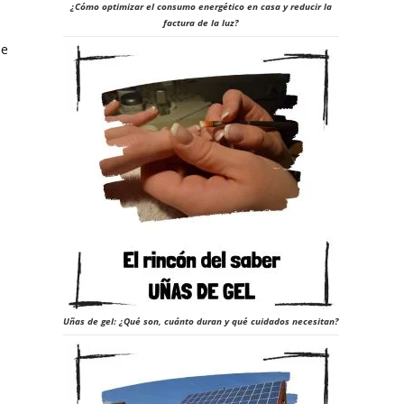
¿Cómo optimizar el consumo energético en casa y reducir la
factura de la luz?
a
de
Uñas de gel: ¿Qué son, cuánto duran y qué cuidados necesitan?