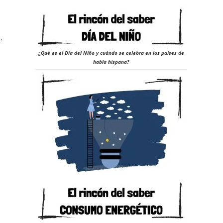
.
¿Qué es el Día del Niño y cuándo se celebra en los países de
habla hispana?