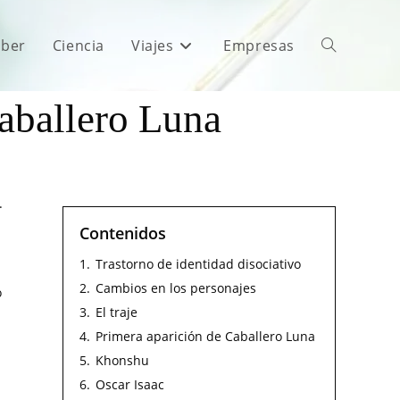
aber
Ciencia
Viajes
Empresas
Caballero Luna
.
Contenidos
1.
Trastorno de identidad disociativo
2.
Cambios en los personajes
o
3.
El traje
4.
Primera aparición de Caballero Luna
5.
Khonshu
6.
Oscar Isaac