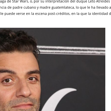
ga de Star Wars, o, por su interpretación del duque Leto Atreides
ncia de padre cubano y madre guatemlateca, lo que le ha llevado 
lle puede verse en la escena post-créditos, en la que la identidad 