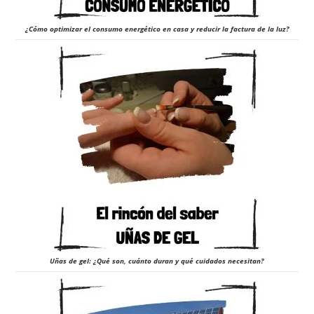
¿Cómo optimizar el consumo energético en casa y reducir la factura de la luz?
Uñas de gel: ¿Qué son, cuánto duran y qué cuidados necesitan?