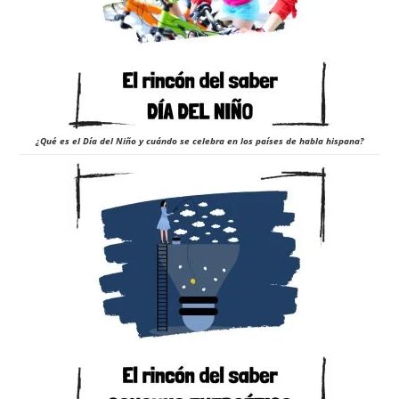
¿Qué es el Día del Niño y cuándo se celebra en los países de habla hispana?