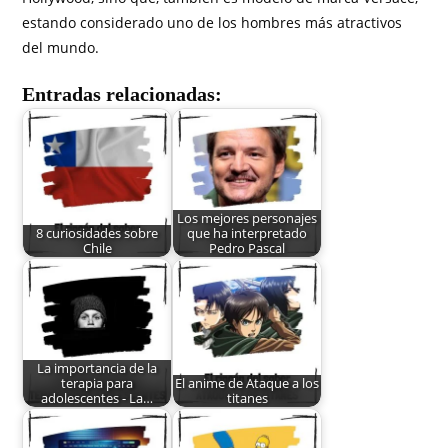
estando considerado uno de los hombres más atractivos
del mundo.
Entradas relacionadas:
Los mejores personajes
8 curiosidades sobre
que ha interpretado
Chile
Pedro Pascal
La importancia de la
terapia para
El anime de Ataque a los
adolescentes - La…
titanes