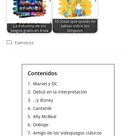
10 cosas que quizás no
La industria de los
sabías sobre los
juegos gratis en línea
Simpson
Famosos
Contenidos
1.
Marvel y DC
2.
Debut en la interpretación
3.
…y disney
4.
Cantante
5.
Ally McBeal
6.
Doblaje
7.
Amigo de los videojuegos clásicos