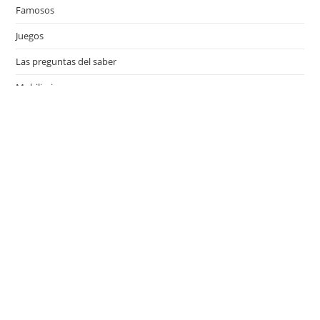
Famosos
Juegos
Las preguntas del saber
Mobiliario
Motor
Música
Países
Películas
Series de televisión
Viajes