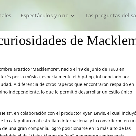
males
Espectáculos y ocio
Las preguntas del s
curiosidades de Mackle
re artístico “Macklemore”, nació el 19 de junio de 1983 en
erés por la música, especialmente el hip-hop, influenciado por
ciudad. A diferencia de otros raperos que encontraron respaldo en
no independiente, lo que le permitió desarrollar un estilo único
Heist”, en colaboración con el productor Ryan Lewis, el cual incluy
e lo catapultaron al estrellato internacional y lo convirtieron en un
o de una gran compañía, logró posicionarse en lo más alto de las
 incluido el de “Mejor Álbum de Rap”, generando controversia