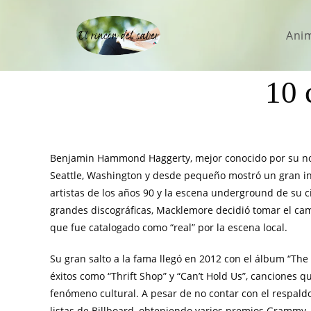
Ani
10 
Benjamin Hammond Haggerty, mejor conocido por su nomb
Seattle, Washington y desde pequeño mostró un gran int
artistas de los años 90 y la escena underground de su 
grandes discográficas, Macklemore decidió tomar el cami
que fue catalogado como “real” por la escena local.
Su gran salto a la fama llegó en 2012 con el álbum “The 
éxitos como “Thrift Shop” y “Can’t Hold Us”, canciones qu
fenómeno cultural. A pesar de no contar con el respald
listas de Billboard, obteniendo varios premios Grammy,