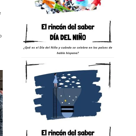
e
o
¿Qué es el Día del Niño y cuándo se celebra en los países de
habla hispana?