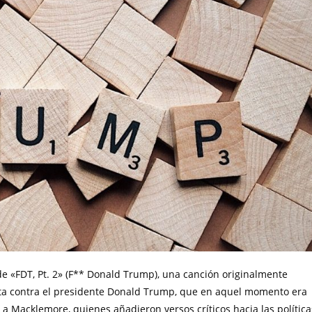
e «FDT, Pt. 2» (F** Donald Trump), una canción originalmente
cta contra el presidente Donald Trump, que en aquel momento era
 a Macklemore, quienes añadieron versos críticos hacia las política