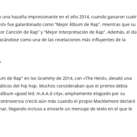
on una hazaña impresionante en el año 2014, cuando ganaron cuatr
st» fue galardonado como “Mejor Álbum de Rap”, mientras que su
ejor Canción de Rap” y “Mejor Interpretación de Rap”. Además, el d
tacándose como una de las revelaciones más influyentes de la
r
bum de Rap” en los Grammy de 2014, con «The Heist», desató una
anáticos del hip hop. Muchos consideraban que el premio debía
álbum «good kid, m.A.A.d city», ampliamente elogiado por su
a controversia creció aún más cuando el propio Macklemore declaró
r, llegando incluso a enviarle un mensaje de texto en el que le