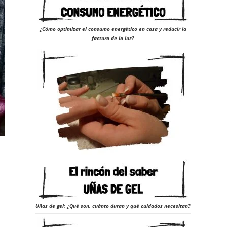
¿Cómo optimizar el consumo energético en casa y reducir la
factura de la luz?
Uñas de gel: ¿Qué son, cuánto duran y qué cuidados necesitan?