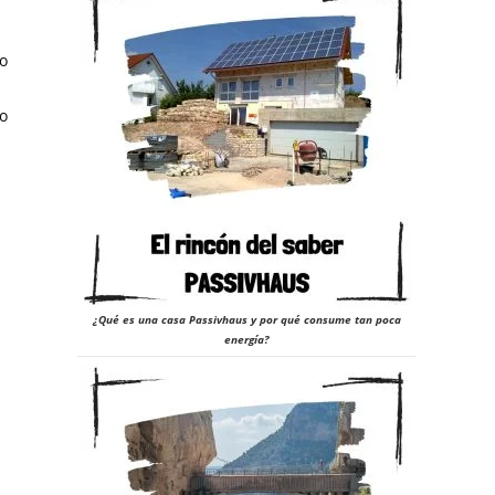
o
úo
¿Qué es una casa Passivhaus y por qué consume tan poca
energía?