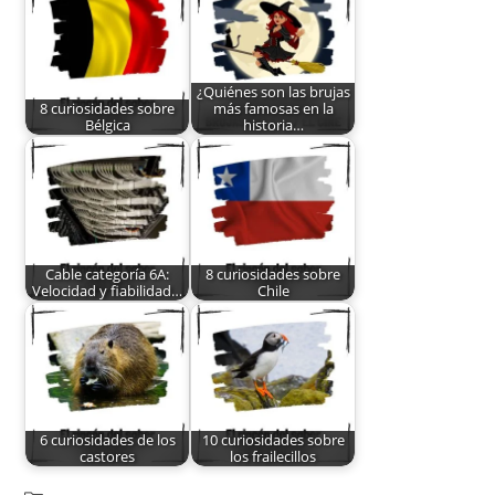
¿Quiénes son las brujas
8 curiosidades sobre
más famosas en la
Bélgica
historia…
Cable categoría 6A:
8 curiosidades sobre
Velocidad y fiabilidad…
Chile
6 curiosidades de los
10 curiosidades sobre
castores
los frailecillos