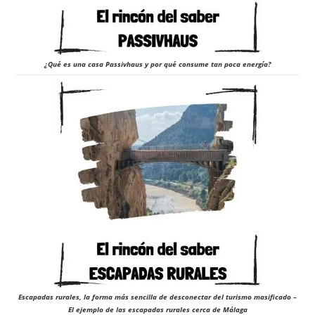
¿Qué es una casa Passivhaus y por qué consume tan poca energía?
Escapadas rurales, la forma más sencilla de desconectar del turismo masificado –
El ejemplo de las escapadas rurales cerca de Málaga