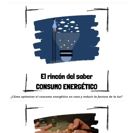
¿Cómo optimizar el consumo energético en casa y reducir la factura de la luz?