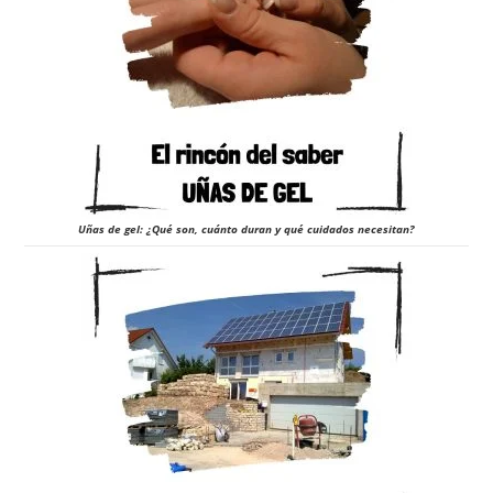
Uñas de gel: ¿Qué son, cuánto duran y qué cuidados necesitan?