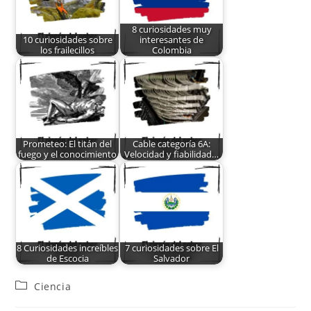
8 curiosidades muy
10 curiosidades sobre
interesantes de
los frailecillos
Colombia
Prometeo: El titán del
Cable categoría 6A:
fuego y el conocimiento
Velocidad y fiabilidad…
8 Curiosidades increíbles
7 curiosidades sobre El
de Escocia
Salvador
Ciencia