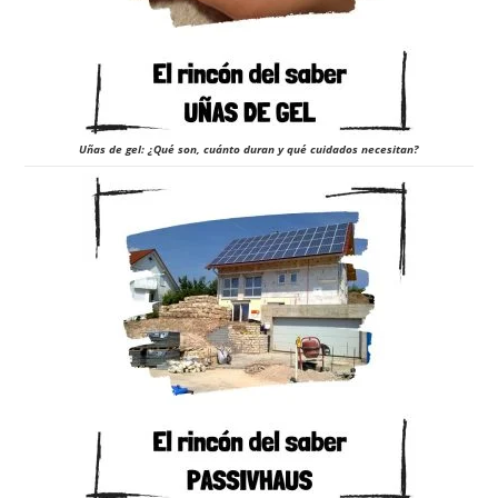
Uñas de gel: ¿Qué son, cuánto duran y qué cuidados necesitan?