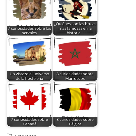
¿Quiénes son las brujas
7 curiosidades sobre los
más famosas en la
servales
historia…
Un vistazo al universo
8 curiosidades sobre
de la hostelería
Marruecos
7 curiosidades sobre
8 curiosidades sobre
Canadá
Bélgica