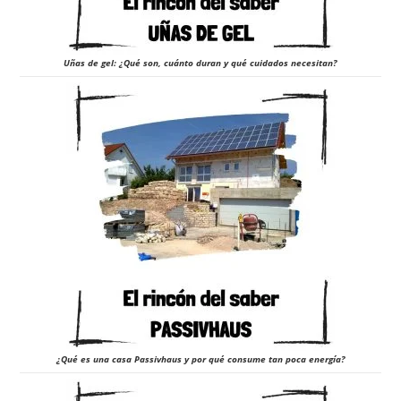
Uñas de gel: ¿Qué son, cuánto duran y qué cuidados necesitan?
¿Qué es una casa Passivhaus y por qué consume tan poca energía?