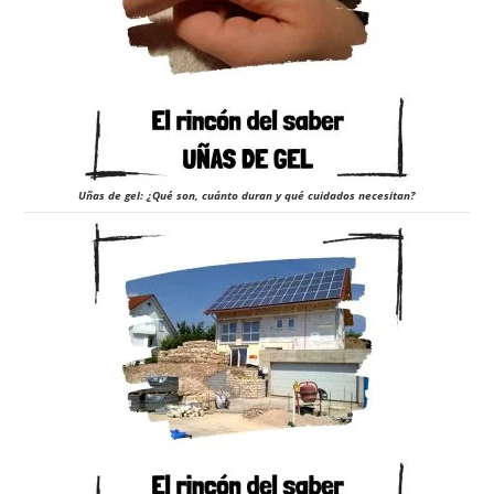
Uñas de gel: ¿Qué son, cuánto duran y qué cuidados necesitan?