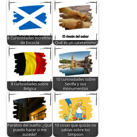
8 Curiosidades increíbles
de Escocia
¿Qué es un cateterismo?
10 curiosidades sobre
8 curiosidades sobre
Sevilla y sus
Bélgica
monumentos
Parálisis del sueño: ¿Qué
10 cosas que quizás no
puedo hacer si me
sabías sobre los
sucede?
Simpson