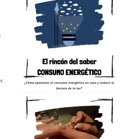
d
es
¿Cómo optimizar el consumo energético en casa y reducir la
factura de la luz?