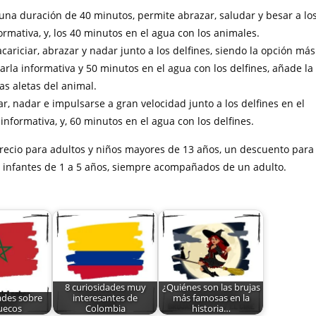
 una duración de 40 minutos, permite abrazar, saludar y besar a lo
formativa, y, los 40 minutos en el agua con los animales.
ariciar, abrazar y nadar junto a los delfines, siendo la opción más
harla informativa y 50 minutos en el agua con los delfines, añade la
as aletas del animal.
ar, nadar e impulsarse a gran velocidad junto a los delfines en el
informativa, y, 60 minutos en el agua con los delfines.
 precio para adultos y niños mayores de 13 años, un descuento para
r a infantes de 1 a 5 años, siempre acompañados de un adulto.
8 curiosidades muy
¿Quiénes son las brujas
ades sobre
interesantes de
más famosas en la
uecos
Colombia
historia…