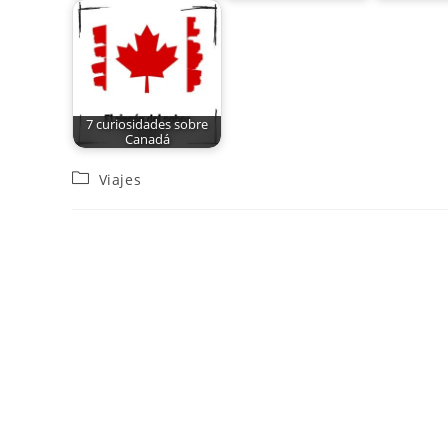
7 curiosidades sobre
Canadá
Viajes