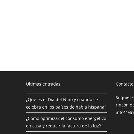
Últimas entradas
Contacto
Si quiere
¿Qué es el Día del Niño y cuándo se
rincón de
celebra en los países de habla hispana?
info@elr
¿Cómo optimizar el consumo energético
en casa y reducir la factura de la luz?