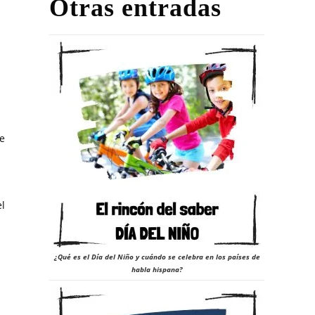
Otras entradas
te
el
¿Qué es el Día del Niño y cuándo se celebra en los países de
habla hispana?