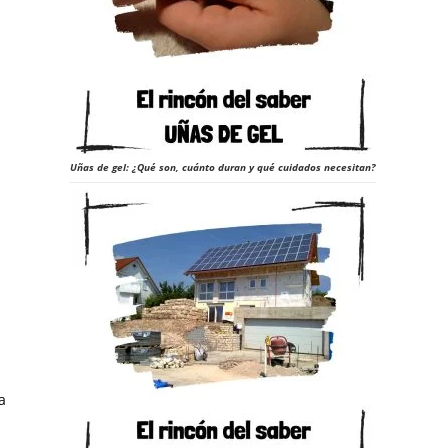
Uñas de gel: ¿Qué son, cuánto duran y qué cuidados necesitan?
a