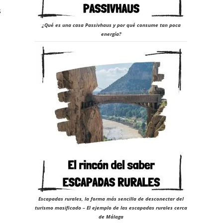
s
¿Qué es una casa Passivhaus y por qué consume tan poca
energía?
Escapadas rurales, la forma más sencilla de desconectar del
turismo masificado – El ejemplo de las escapadas rurales cerca
de Málaga