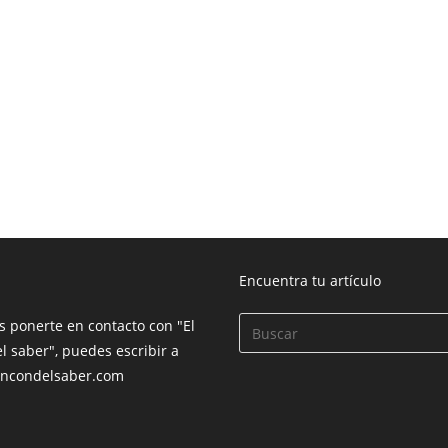
Encuentra tu artículo
s ponerte en contacto con "El
l saber", puedes escribir a
incondelsaber.com