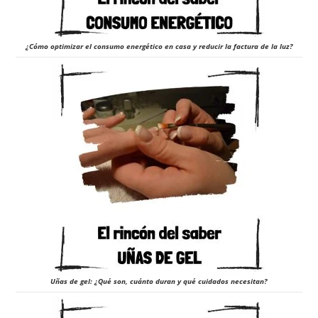
¿Cómo optimizar el consumo energético en casa y reducir la factura de la luz?
Uñas de gel: ¿Qué son, cuánto duran y qué cuidados necesitan?