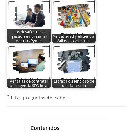
Los desafíos de la
gestión empresarial
Versatilidad y eficiencia:
para las Pymes
Vallas y losetas de…
Ventajas de contratar
El trabajo silencioso de
una agencia SEO local
una funeraria
Las preguntas del saber
Contenidos