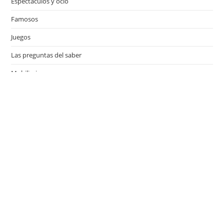
Espectáculos y ocio
Famosos
Juegos
Las preguntas del saber
Mobiliario
Motor
Música
Países
Películas
Series de televisión
Viajes