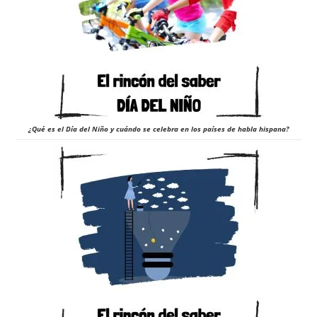
¿Qué es el Día del Niño y cuándo se celebra en los países de habla hispana?