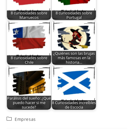
8 curiosidades sobre
8 curiosidades sobre
Marruecos
Portugal
¿Quiénes son las brujas
8 curiosidades sobre
más famosas en la
Chile
historia…
Parálisis del sueño: ¿Qué
puedo hacer si me
8 Curiosidades increíbles
sucede?
de Escocia
Empresas