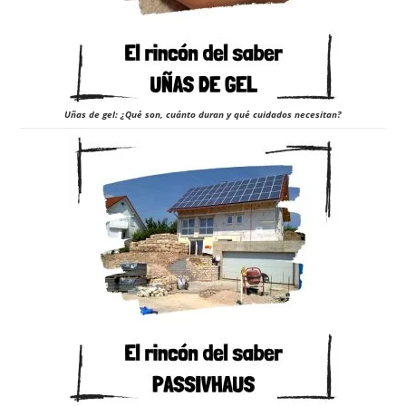
Uñas de gel: ¿Qué son, cuánto duran y qué cuidados necesitan?