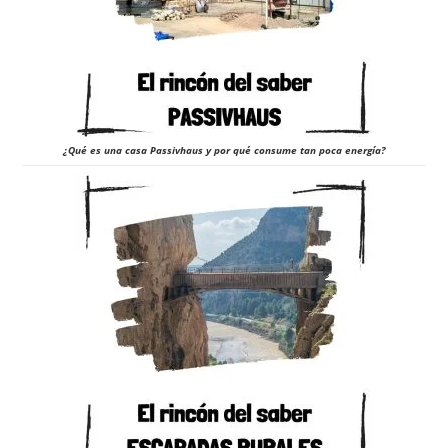
¿Qué es una casa Passivhaus y por qué consume tan poca energía?