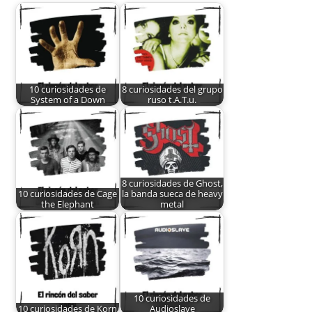
10 curiosidades de
8 curiosidades del grupo
System of a Down
ruso t.A.T.u.
8 curiosidades de Ghost,
10 curiosidades de Cage
la banda sueca de heavy
the Elephant
metal
10 curiosidades de
10 curiosidades de Korn
Audioslave