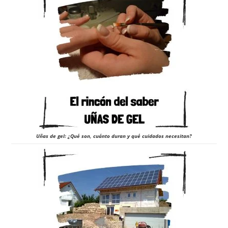
Uñas de gel: ¿Qué son, cuánto duran y qué cuidados necesitan?