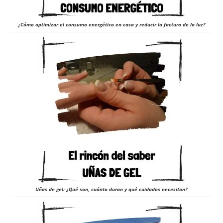
¿Cómo optimizar el consumo energético en casa y reducir la factura de la luz?
Uñas de gel: ¿Qué son, cuánto duran y qué cuidados necesitan?