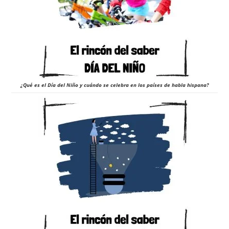
¿Qué es el Día del Niño y cuándo se celebra en los países de habla hispana?