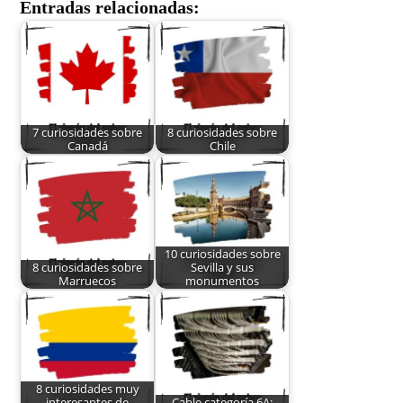
Entradas relacionadas:
7 curiosidades sobre
8 curiosidades sobre
Canadá
Chile
10 curiosidades sobre
8 curiosidades sobre
Sevilla y sus
Marruecos
monumentos
8 curiosidades muy
interesantes de
Cable categoría 6A: