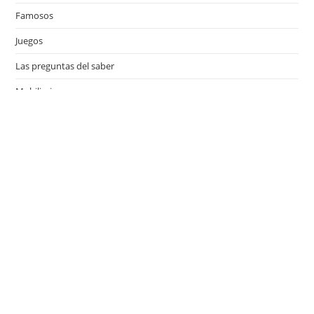
Famosos
Juegos
Las preguntas del saber
Mobiliario
Motor
Música
Países
Películas
Series de televisión
Viajes