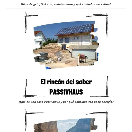
Uñas de gel: ¿Qué son, cuánto duran y qué cuidados necesitan?
¿Qué es una casa Passivhaus y por qué consume tan poca energía?