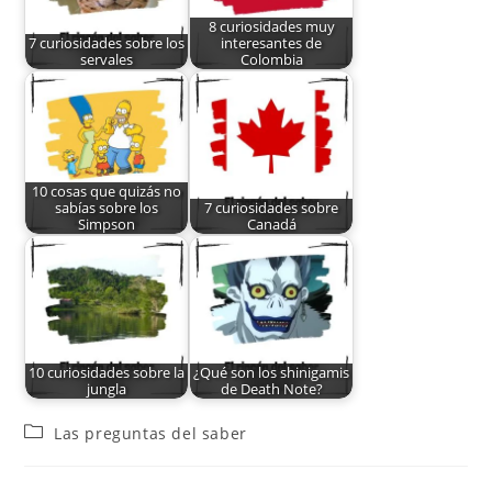
8 curiosidades muy
7 curiosidades sobre los
interesantes de
servales
Colombia
10 cosas que quizás no
sabías sobre los
7 curiosidades sobre
Simpson
Canadá
10 curiosidades sobre la
¿Qué son los shinigamis
jungla
de Death Note?
Las preguntas del saber