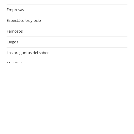
Empresas
Espectáculos y ocio
Famosos
Juegos
Las preguntas del saber
Mobiliario
Motor
Música
Países
Películas
Series de televisión
Viajes