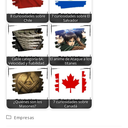
8 curiosidades sobre
7 curiosidades sobre El
Chile
Salvador
Cable categoría 6A:
El anime de Ataque a los
Velocidad y fiabilidad…
titanes
¿Quiénes son los
7 curiosidades sobre
Masones?
Canadá
Empresas