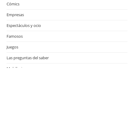
Cómics
Empresas
Espectáculos y ocio
Famosos
Juegos
Las preguntas del saber
Mobiliario
Motor
Música
Países
Películas
Series de televisión
Viajes