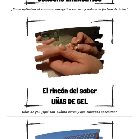
¿Cómo optimizar el consumo energético en casa y reducir la factura de la luz?
Uñas de gel: ¿Qué son, cuánto duran y qué cuidados necesitan?