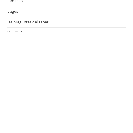
Famosos
Juegos
Las preguntas del saber
Mobiliario
Motor
Música
Países
Películas
Series de televisión
Viajes
Últimas entradas