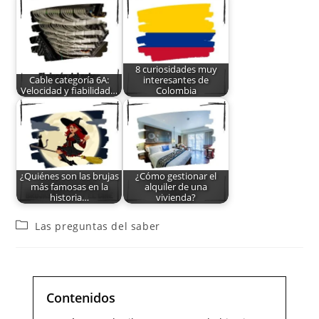
8 curiosidades muy
Cable categoría 6A:
interesantes de
Velocidad y fiabilidad…
Colombia
¿Quiénes son las brujas
¿Cómo gestionar el
más famosas en la
alquiler de una
historia…
vivienda?
Las preguntas del saber
Contenidos