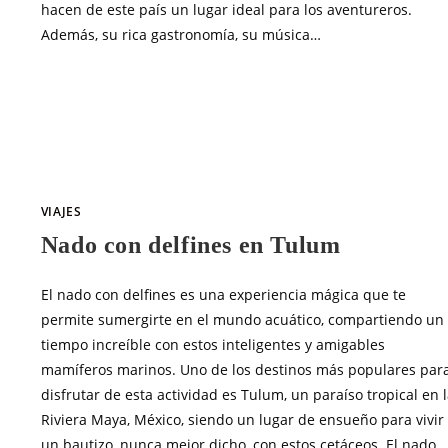
hacen de este país un lugar ideal para los aventureros.
Además, su rica gastronomía, su música…
SIN COMENTARIOS
JUNIO 2, 20
VIAJES
Nado con delfines en Tulum
El nado con delfines es una experiencia mágica que te
permite sumergirte en el mundo acuático, compartiendo un
tiempo increíble con estos inteligentes y amigables
mamíferos marinos. Uno de los destinos más populares par
disfrutar de esta actividad es Tulum, un paraíso tropical en 
Riviera Maya, México, siendo un lugar de ensueño para vivir
un bautizo, nunca mejor dicho, con estos cetáceos. El nado