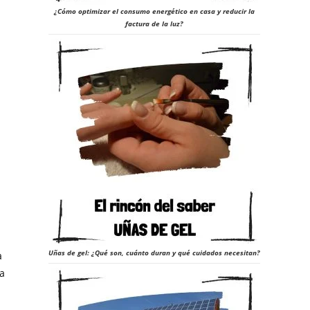
¿Cómo optimizar el consumo energético en casa y reducir la
factura de la luz?
23
Uñas de gel: ¿Qué son, cuánto duran y qué cuidados necesitan?
a
la