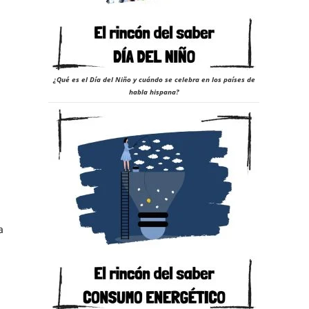
23
¿Qué es el Día del Niño y cuándo se celebra en los países de
habla hispana?
a
a