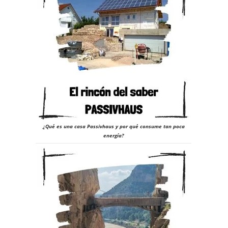
23
¿Qué es una casa Passivhaus y por qué consume tan poca
energía?